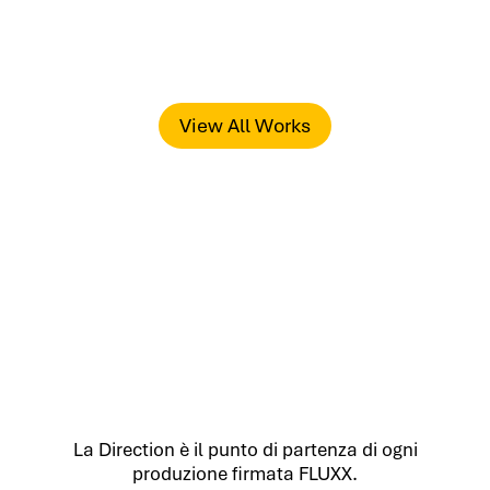
Vai
Showcalling
al
contenuto
VIDEO
&
PRESENTATION
View All Works
La Direction è il punto di partenza di ogni
produzione firmata FLUXX.