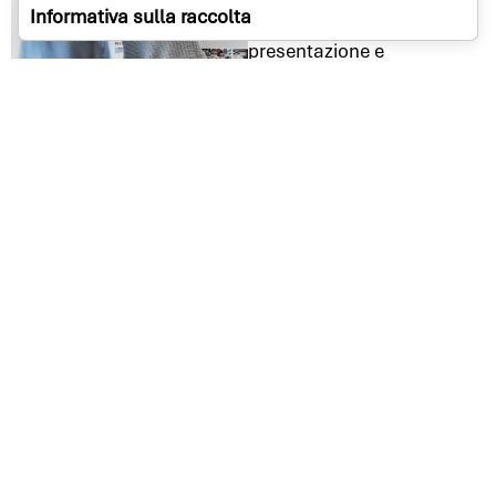
Rispetto delle esigenze del
Informativa sulla raccolta
cliente.
Qualunque evento,
presentazione e
performance tu debba fare
abbiamo la soluzione
adatta.
Graphics & logo
Visioni spettacolari.
In ogni momento.
Crea nuovi stili grafici,
arricchisci le animazioni
e uniforma tutte le