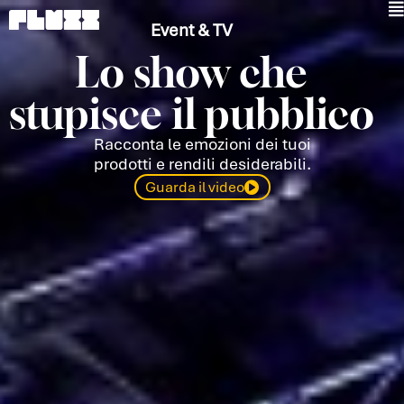
Vai
al
Event & TV
contenuto
Lo show che
stupisce il pubblico
Racconta le emozioni dei tuoi
prodotti e rendili desiderabili.
Guarda il video