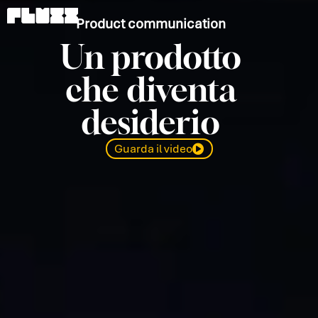
Vai
al
Product communication
contenuto
Un prodotto
che diventa
desiderio
Guarda il video