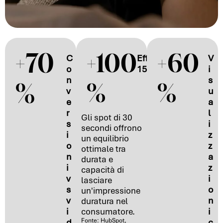
+70
+100
+60
C
Efficacia vs
V
o
15 e 7 sec
i
n
s
%
%
%
v
u
e
a
r
l
Gli spot di 30
s
i
secondi offrono
i
z
un equilibrio
o
z
ottimale tra
n
a
durata e
i
z
capacità di
v
i
lasciare
s
o
un'impressione
v
n
duratura nel
i
i
consumatore.
d
Fonte: HubSpot,
c