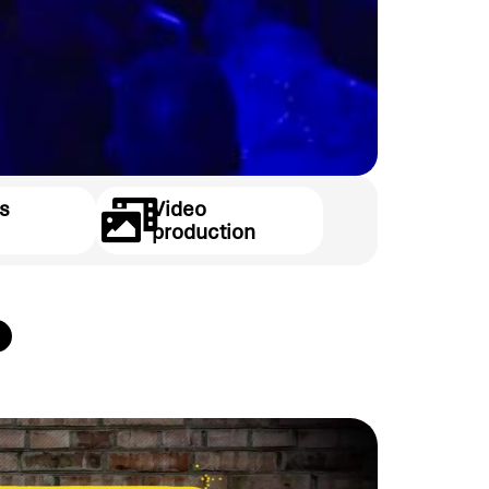
s
Video
production