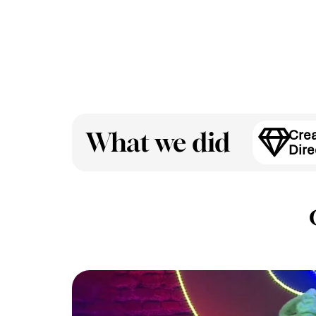
Crea
What we did
Dire