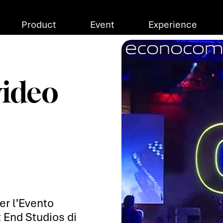
Product
Event
Experience
ri Brand
Apri Product
Apri Event
Apri E
video
er l’Evento
 End Studios di