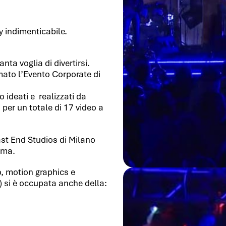
y indimenticabile.
ta voglia di divertirsi.
rmato l’Evento Corporate di
 ideati e realizzati da
i per un totale di 17 video a
ast End Studios di Milano
tema.
o, motion graphics e
n) si è occupata anche della: