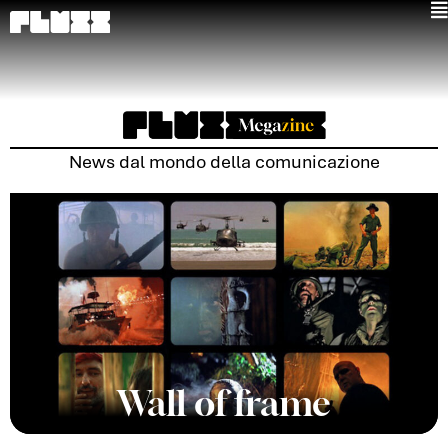
Vai
al
contenuto
News dal mondo della comunicazione
Wall of frame